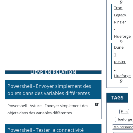
Tron
Legacy
Rinzler
-
Hueforge
Dune
1
poster
-
LIENS EN RELATION
Hueforge
Powershell - Envoyer simplement des
objets dans des variables différentes
TAGS
Powershell - Astuce - Envoyer simplement des
Film
objets dans des variables différentes
Hueforge
Maintenan
Powershell - Tester la connectivité