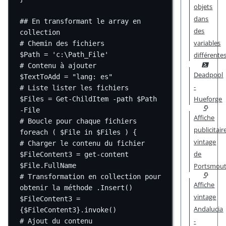
objets
dans
## En transformant le array en 
des
collection
variables
# Chemin des fichiers
différente
$Path 
=
'c:\Path_File'
# Contenu à ajouter
Deadpool
$TextToAdd 
=
"lang: es"
-
# Liste lister les fichiers
Hueforge
$Files 
=
Get-ChildItem
-
path $Path 
-
File
Affiche
# Boucle pour chaque fichiers
publicitair
foreach
 ( $File 
in
 $Files ) {
vintage
# Charger le contenu du fichier
de
$FileContent3 
=
get-content
$File.FullName
Portsmou
# Transformation en collection pour 
Affiche
obtenir la méthode .Insert()
vintage
$FileContent3 
=
Andalucia
{$FileContent3}.invoke()
-
# Ajout du contenu