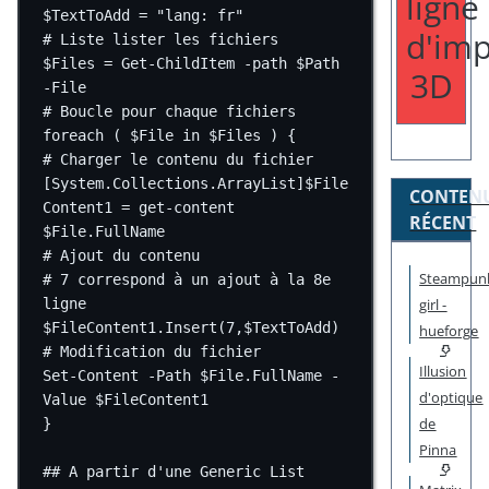
ligne
$TextToAdd 
=
"lang: fr"
d'imp
# Liste lister les fichiers
$Files 
=
Get-ChildItem
-
path $Path 
3D
-
File
# Boucle pour chaque fichiers
foreach
 ( $File 
in
 $Files ) {
# Charger le contenu du fichier
[
System.Collections.ArrayList
]$File
CONTEN
Content1 
=
get-content
RÉCENT
$File.FullName
# Ajout du contenu
Steampun
# 7 correspond à un ajout à la 8e 
girl -
ligne
$FileContent1.Insert(
7
,
$TextToAdd)
hueforge
# Modification du fichier
Illusion
Set-Content
-
Path $File.FullName 
-
d'optique
Value $FileContent1
de
}
Pinna
## A partir d'une Generic List