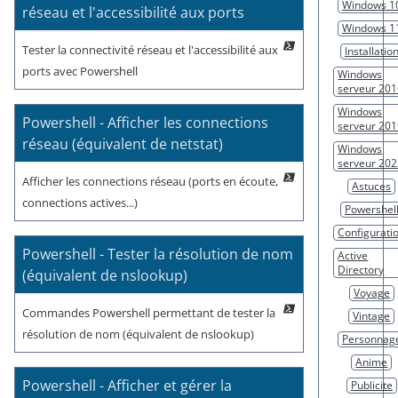
Windows 1
réseau et l'accessibilité aux ports
Windows 1
Tester la connectivité réseau et l'accessibilité aux
Installatio
ports avec Powershell
Windows
serveur 20
Windows
Powershell - Afficher les connections
serveur 20
réseau (équivalent de netstat)
Windows
serveur 20
Afficher les connections réseau (ports en écoute,
Astuces
connections actives...)
Powershel
Configurati
Powershell - Tester la résolution de nom
Active
Directory
(équivalent de nslookup)
Voyage
Commandes Powershell permettant de tester la
Vintage
résolution de nom (équivalent de nslookup)
Personnag
Anime
Powershell - Afficher et gérer la
Publicite