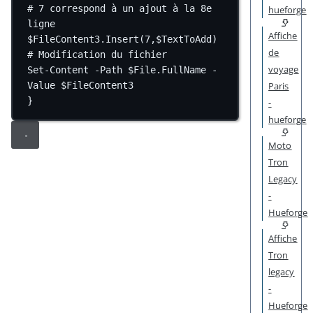
# 7 correspond à un ajout à la 8e 
hueforge
ligne
Affiche
$FileContent3.Insert(
7
,
$TextToAdd)
de
# Modification du fichier
voyage
Set-Content
-
Path $File.FullName 
-
Value $FileContent3
Paris
}
-
hueforge
Moto
Tron
Legacy
-
Hueforge
Affiche
Tron
legacy
-
Hueforge