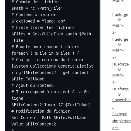
Matrix
# Chemin des fichiers
-
$Path 
=
'c:\Path_File'
hueforge
# Contenu à ajouter
$TextToAdd 
=
"lang: en"
Matrix
# Liste lister les fichiers
3 -
$Files 
=
Get-ChildItem
-
path $Path 
hueforge
-
File
# Boucle pour chaque fichiers
Matrix
foreach
 ( $File 
in
 $Files ) {
2 -
# Charger le contenu du fichier
Hueforge
[
System.Collections.Generic.List
[
St
ring
]]$FileContent2 
=
get-content
Matrix
$File.FullName
1 -
# Ajout du contenu
Hueforge
# 7 correspond à un ajout à la 8e 
ligne
Powershel
$FileContent2.Insert(
7
,
$TextToAdd)
-
# Modification du fichier
Envoyer
Set-Content
-
Path $File.FullName 
-
simpleme
Value $FileContent2
des
}