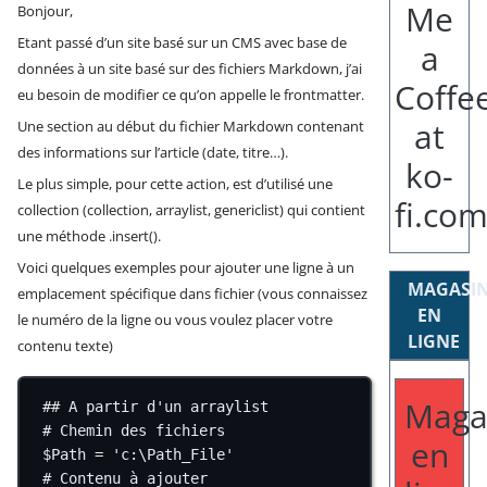
Bonjour,
Etant passé d’un site basé sur un CMS avec base de
données à un site basé sur des fichiers Markdown, j’ai
eu besoin de modifier ce qu’on appelle le frontmatter.
Une section au début du fichier Markdown contenant
des informations sur l’article (date, titre…).
Le plus simple, pour cette action, est d’utilisé une
collection (collection, arraylist, genericlist) qui contient
une méthode .insert().
Voici quelques exemples pour ajouter une ligne à un
MAGASI
emplacement spécifique dans fichier (vous connaissez
EN
le numéro de la ligne ou vous voulez placer votre
LIGNE
contenu texte)
Maga
## A partir d'un arraylist
# Chemin des fichiers
en
$Path 
=
'c:\Path_File'
# Contenu à ajouter