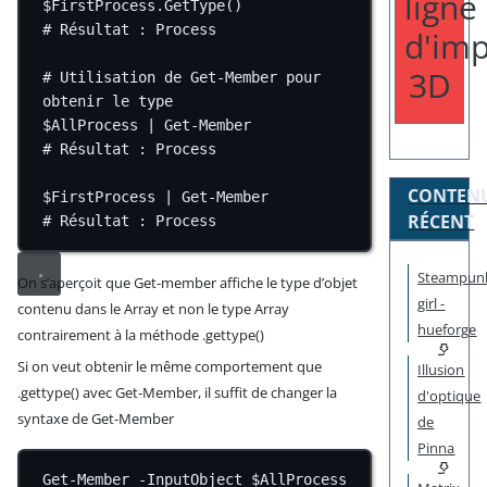
ligne
$FirstProcess.GetType()
# Résultat : Process
d'imp
3D
# Utilisation de Get-Member pour 
obtenir le type
$AllProcess 
|
Get-Member
# Résultat : Process
CONTEN
$FirstProcess 
|
Get-Member
RÉCENT
# Résultat : Process
Steampun
On s’aperçoit que Get-member affiche le type d’objet
girl -
contenu dans le Array et non le type Array
hueforge
contrairement à la méthode .gettype()
Si on veut obtenir le même comportement que
Illusion
.gettype() avec Get-Member, il suffit de changer la
d'optique
syntaxe de Get-Member
de
Pinna
Get-Member
-
InputObject $AllProcess