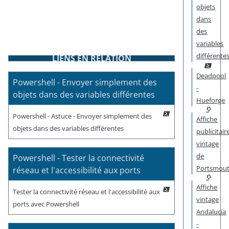
objets
dans
des
variables
différente
LIENS EN RELATION
Deadpool
Powershell - Envoyer simplement des
-
objets dans des variables différentes
Hueforge
Powershell - Astuce - Envoyer simplement des
Affiche
objets dans des variables différentes
publicitair
vintage
de
Powershell - Tester la connectivité
Portsmou
réseau et l'accessibilité aux ports
Affiche
Tester la connectivité réseau et l'accessibilité aux
vintage
ports avec Powershell
Andalucia
-