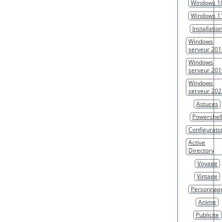
Windows 1
Windows 1
Installatio
Windows
serveur 20
Windows
serveur 20
Windows
serveur 20
Astuces
Powershel
Configurati
Active
Directory
Voyage
Vintage
Personnag
Anime
Publicite