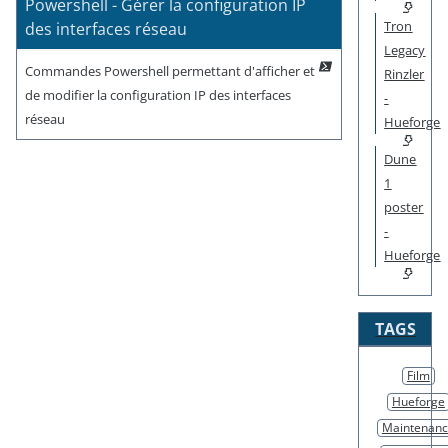
Powershell - Gérer la configuration IP
Tron
des interfaces réseau
Legacy
Commandes Powershell permettant d'afficher et
Rinzler
de modifier la configuration IP des interfaces
-
réseau
Hueforge
Dune
1
poster
-
Hueforge
TAGS
Film
Hueforge
Maintenan