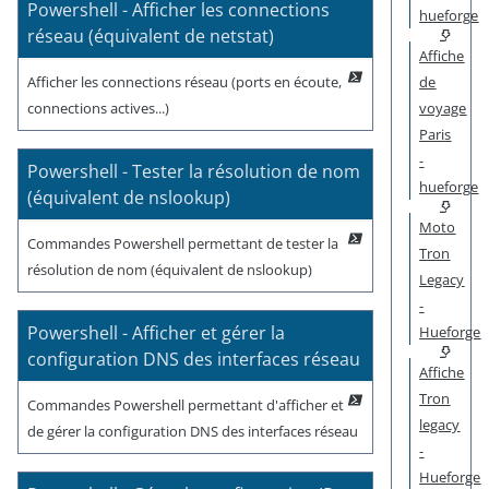
Powershell - Afficher les connections
hueforge
réseau (équivalent de netstat)
Affiche
Afficher les connections réseau (ports en écoute,
de
connections actives...)
voyage
Paris
-
Powershell - Tester la résolution de nom
hueforge
(équivalent de nslookup)
Moto
Commandes Powershell permettant de tester la
Tron
résolution de nom (équivalent de nslookup)
Legacy
-
Powershell - Afficher et gérer la
Hueforge
configuration DNS des interfaces réseau
Affiche
Tron
Commandes Powershell permettant d'afficher et
legacy
de gérer la configuration DNS des interfaces réseau
-
Hueforge