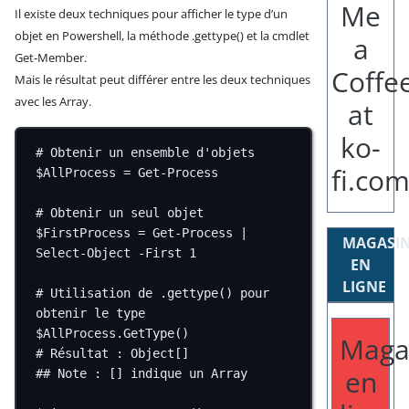
Il existe deux techniques pour afficher le type d’un
objet en Powershell, la méthode .gettype() et la cmdlet
Get-Member.
Mais le résultat peut différer entre les deux techniques
avec les Array.
# Obtenir un ensemble d'objets
$AllProcess 
=
Get-Process
# Obtenir un seul objet
$FirstProcess 
=
Get-Process
|
MAGASI
Select-Object
-
First 
1
EN
LIGNE
# Utilisation de .gettype() pour 
obtenir le type
$AllProcess.GetType()
Maga
# Résultat : Object[]
en
## Note : [] indique un Array