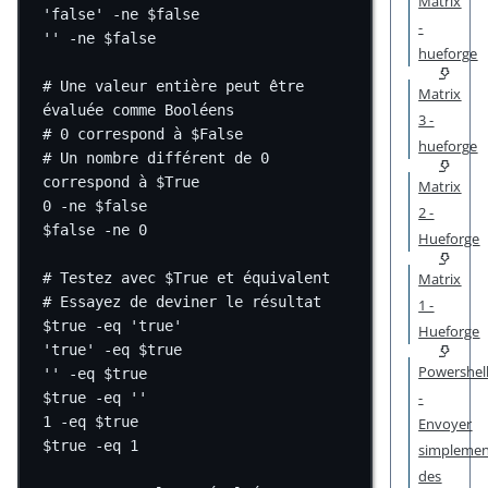
Matrix
'false'
-ne
$false
-
''
-ne
$false
hueforge
# Une valeur entière peut être 
Matrix
évaluée comme Booléens
3 -
# 0 correspond à $False
hueforge
# Un nombre différent de 0 
correspond à $True
Matrix
0
-ne
$false
2 -
$false
-ne
0
Hueforge
Matrix
# Testez avec $True et équivalent
# Essayez de deviner le résultat
1 -
$true
-eq
'true'
Hueforge
'true'
-eq
$true
Powershel
''
-eq
$true
-
$true
-eq
''
1
-eq
$true
Envoyer
$true
-eq
1
simpleme
des