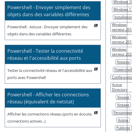
Windows 1
Powershell - Envoyer simplement des
Windows 1
objets dans des variables différentes
Installatio
Windows
Powershell - Astuce - Envoyer simplement des
serveur 20
objets dans des variables différentes
Windows
serveur 20
Windows
Powershell - Tester la connectivité
serveur 20
réseau et l'accessibilité aux ports
Astuces
Powershel
Tester la connectivité réseau et l'accessibilité aux
Configurati
ports avec Powershell
Active
Directory
Powershell - Afficher les connections
Voyage
réseau (équivalent de netstat)
Vintage
Personnag
Afficher les connections réseau (ports en écoute,
Anime
connections actives...)
Publicite