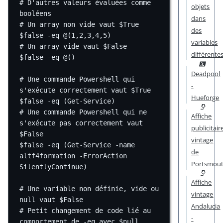
# D'autres valeurs évaluées comme 
objets
booléens
dans
# Un array non vide vaut $True
des
$false
-eq
@
(
1
,
2
,
3
,
4
,
5
)
variables
# Un array vide vaut $False
différente
$false
-eq
@
()
Deadpool
# Une commande Powershell qui 
-
s'exécute correctement vaut $True
Hueforge
$false
-eq
 (
Get-Service
)
# Une commande Powershell qui ne 
Affiche
s'exécute pas correctement vaut 
publicitair
$False
vintage
$false
-eq
 (
Get-Service
-
name 
de
altf4formation 
-
ErrorAction 
Portsmou
SilentlyContinue)
Affiche
# Une variable non définie, vide ou 
vintage
null vaut $False
Andalucia
# Petit changement de code lié au 
-
comportement de -eq avec $null.