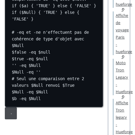
hueforge
if
 ($a) { 
'TRUE'
 } 
else
 { 
'FALSE'
 }
if
 (
$Null
) { 
'TRUE'
 } 
else
 { 
Affiche
'FALSE'
 }
de
voyage
# -eq et -ne n'effectuent pas de 
Paris
cohérence de type d'objet avec 
-
$Null
hueforge
$false
-eq
$null
$true
-eq
$null
Moto
''
-eq
$Null
Tron
$Null
-eq
''
Legacy
# Seul une comparaison entre 2 
-
valeurs $Null renvoi $True
Hueforge
$Null
-eq
$Null
$b 
-eq
$Null
Affiche
Tron
legacy
-
Hueforge