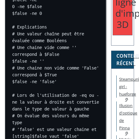
ligne
0
-ne
$false
d'imp
$false
-ne
0
3D
# Explications
# Une valeur chaîne peut être 
évaluée comme Booléens
# Une chaine vide comme '' 
correspond à $False
CONTEN
$false
-ne
''
RÉCENT
# Une chaine non vide comme 'False' 
correspond à $True
Steampun
$false
-ne
'false'
girl -
hueforge
# Lors de l'utilisation de -eq ou -
ne la valeur à droite est convertie 
Illusion
dans le type de valeur à gauche
d'optique
# On évalue des valeurs du même 
de
type
Pinna
# 'false' est une valeur chaine et 
[string]$false vaut 'false'