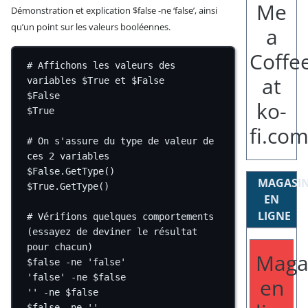
Démonstration et explication $false -ne ‘false’, ainsi
qu’un point sur les valeurs booléennes.
# Affichons les valeurs des 
variables $True et $False
$False
$True
# On s'assure du type de valeur de 
ces 2 variables
$False
.GetType()
MAGASI
$True
.GetType()
EN
LIGNE
# Vérifions quelques comportements 
(essayez de deviner le résultat 
pour chacun)
Maga
$false
-ne
'false'
'false'
-ne
$false
en
''
-ne
$false
$false
-ne
''