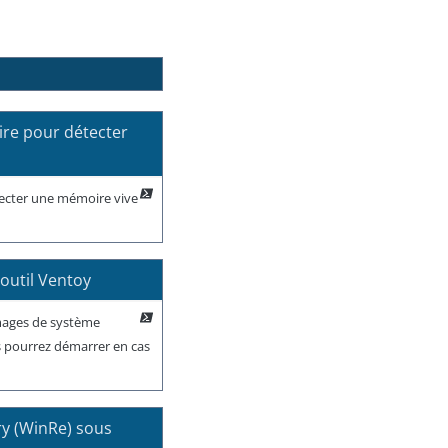
re pour détecter
ecter une mémoire vive
outil Ventoy
images de système
s pourrez démarrer en cas
y (WinRe) sous