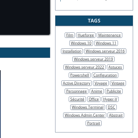
TAGS
Film
Hueforge
Maintenance
Windows 10
Windows 11
Installation
Windows serveur 2016
Windows serveur 2019
Windows serveur 2022
Astuces
Powershell
Configuration
Active Directory
Voyage
Vintage
Personnage
Anime
Publicite
Sécurité
Office
Hyper-V
Windows Terminal
DSC
Windows Admin Center
Abstrait
Portrait