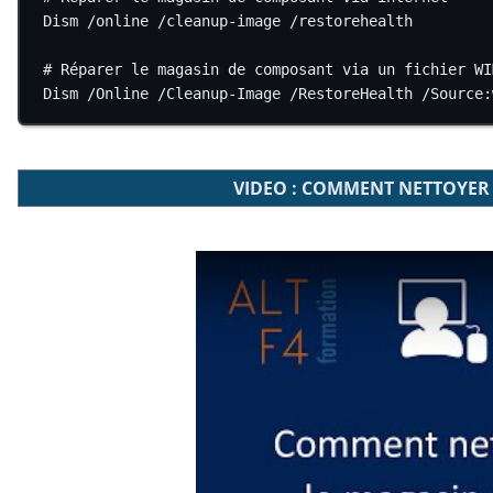
Dism 
/
online 
/
cleanup
-
image 
/
restorehealth
# Réparer le magasin de composant via un fichier WI
Dism 
/
Online 
/
Cleanup
-
Image 
/
RestoreHealth 
/
Source:
VIDEO : COMMENT NETTOYER
Play