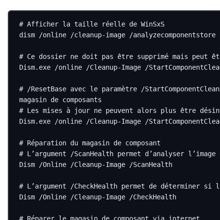
# Afficher la taille réelle de WinSxS
dism 
/
online 
/
cleanup
-
image 
/
analyzecomponentstore
# Ce dossier ne doit pas être supprimé mais peut êt
Dism.exe
/
online 
/
Cleanup
-
Image 
/
StartComponentClea
# /ResetBase avec le paramètre /StartComponentClean
magasin de composants
# Les mises à jour ne peuvent alors plus être désin
Dism.exe
/
online 
/
Cleanup
-
Image 
/
StartComponentClea
# Réparation du magasin de composant
# L’argument /ScanHealth permet d’analyser l’image 
Dism 
/
Online 
/
Cleanup
-
Image 
/
ScanHealth
# L’argument /CheckHealth permet de déterminer si l
Dism 
/
Online 
/
Cleanup
-
Image 
/
CheckHealth
# Réparer le magasin de composant via internet