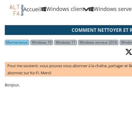
Windows client
Windows serve
Accueil
COMMENT NETTOYER ET 
Maintenance
Windows 10
Windows 11
Windows serveur 2016
Windo
Pour me soutenir, vous pouvez vous abonner à la chaîne, partager et li
abonnez sur Ko-Fi. Merci!
Bonjour,