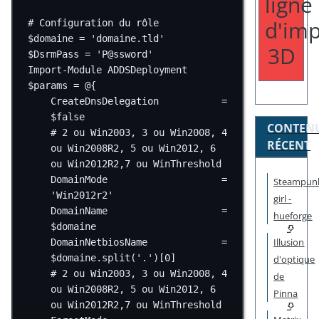
ligne
d'imp
# Configuration du rôle
$domaine 
=
'domaine.tld'
3D
$DsrmPass 
=
'P@ssword'
Import-Module
 ADDSDeployment
$params 
=
@
{
CreateDnsDelegation           
=
$false
CONTEN
# 2 ou Win2003, 3 ou Win2008, 4 
RÉCENT
ou Win2008R2, 5 ou Win2012, 6 
ou Win2012R2,7 ou WinThreshold
DomainMode                    
=
Steampun
'Win2012r2'
girl -
DomainName                    
=
hueforge
$domaine
Illusion
DomainNetbiosName             
=
$domaine.split(
'.'
)[
0
]
d'optique
# 2 ou Win2003, 3 ou Win2008, 4 
de
ou Win2008R2, 5 ou Win2012, 6 
Pinna
ou Win2012R2,7 ou WinThreshold