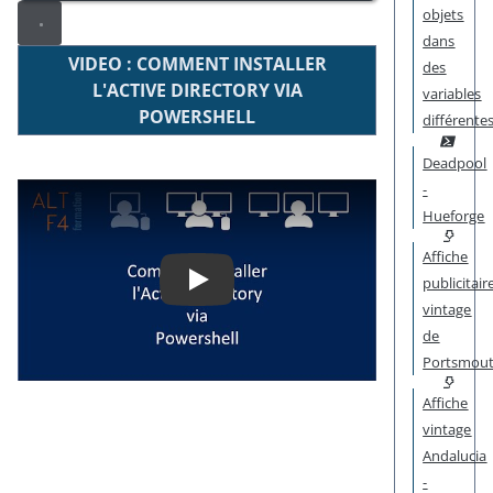
objets
dans
VIDEO : COMMENT INSTALLER
des
L'ACTIVE DIRECTORY VIA
variables
POWERSHELL
différente
Deadpool
-
Play
Hueforge
Affiche
publicitair
vintage
de
Portsmou
Affiche
vintage
Andalucia
-