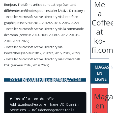
Bonjour, Troisième article sur quatre présentant
différentes méthodes pour installer l’Active Directory :
-
Installer Microsoft Active Directory via l’interface
graphique (serveur 2012, 2012r2, 2016, 2019, 2022)
-
Installer Microsoft Active Directory via la commande
dcpromo (serveur 2003, 2008, 2008r2, 2012, 2012r2,
2016, 2019, 2022)
- Installer Microsoft Active Directory via
Powershell (serveur 2012, 2012r2, 2016, 2019, 2022)
- Installer Microsoft Active Directory via Powershell
DSC (serveur 2016, 2019, 2022)
MAGASI
EN
LIGNE
CODE POWERSHELL - INSTALLATION DE L’ACTIVE DIRECTORY
Maga
# Installation du rôle
en
Add-WindowsFeature
-
Name AD
-
Domain
-
Services 
-
IncludeManagementTools