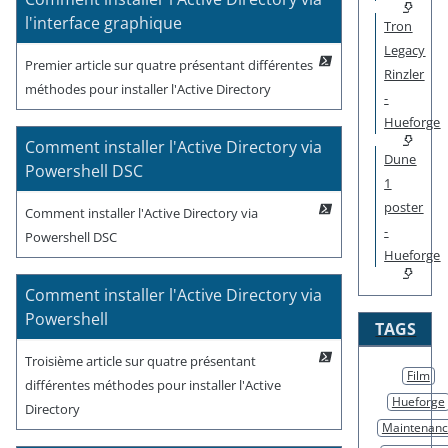
l'interface graphique
Tron
Legacy
Premier article sur quatre présentant différentes
Rinzler
méthodes pour installer l'Active Directory
-
Hueforge
Comment installer l'Active Directory via
Dune
Powershell DSC
1
poster
Comment installer l'Active Directory via
-
Powershell DSC
Hueforge
Comment installer l'Active Directory via
Powershell
TAGS
Troisième article sur quatre présentant
Film
différentes méthodes pour installer l'Active
Hueforge
Directory
Maintenan