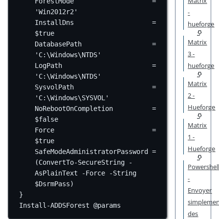
Matrix
ForestMode                    
=
-
'Win2012r2'
InstallDns                    
=
hueforge
$true
Matrix
DatabasePath                  
=
3 -
'C:\Windows\NTDS'
hueforge
LogPath                       
=
'C:\Windows\NTDS'
Matrix
SysvolPath                    
=
2 -
'C:\Windows\SYSVOL'
Hueforge
NoRebootOnCompletion          
=
$false
Matrix
Force                         
=
1 -
$true
Hueforge
SafeModeAdministratorPassword 
=
(
ConvertTo-SecureString
-
Powershel
AsPlainText 
-
Force 
-
String 
-
$DsrmPass)
Envoyer
}
simpleme
Install-ADDSForest
 @params
des