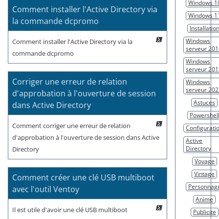
Windows 1
Comment installer l'Active Directory via
Windows 1
la commande dcpromo
Installatio
Windows
Comment installer l'Active Directory via la
serveur 20
commande dcpromo
Windows
serveur 20
Corriger une erreur de relation
Windows
serveur 20
d'approbation à l'ouverture de session
Astuces
dans Active Directory
Powershel
Comment corriger une erreur de relation
Configurati
d'approbation à l'ouverture de session dans Active
Active
Directory
Directory
Voyage
Vintage
Comment créer une clé USB multiboot
Personnag
avec l'outil Ventoy
Anime
Il est utile d'avoir une clé USB multiboot
Publicite