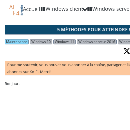
Windows client
Windows serve
Accueil
5 MÉTHODES POUR ATTEINDRE 
Maintenance
Windows 10
Windows 11
Windows serveur 2016
Windo
Pour me soutenir, vous pouvez vous abonner à la chaîne, partager et li
abonnez sur Ko-Fi. Merci!
Bonjour,