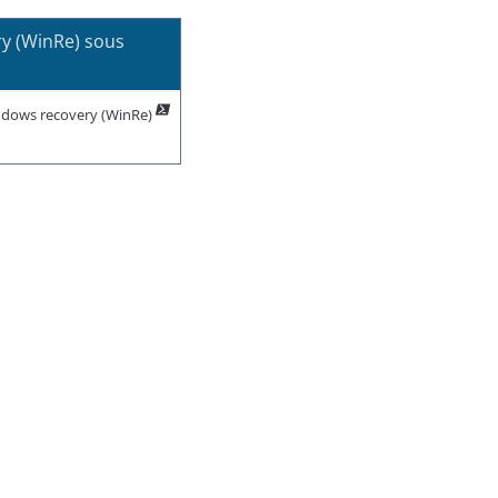
y (WinRe) sous
indows recovery (WinRe)