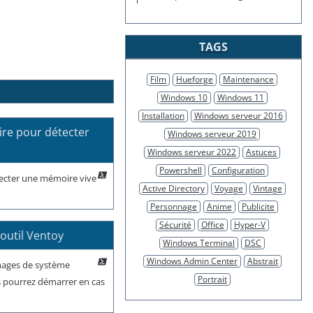
TAGS
Film
Hueforge
Maintenance
Windows 10
Windows 11
Installation
Windows serveur 2016
re pour détecter
Windows serveur 2019
Windows serveur 2022
Astuces
Powershell
Configuration
ecter une mémoire vive
Active Directory
Voyage
Vintage
Personnage
Anime
Publicite
Sécurité
Office
Hyper-V
outil Ventoy
Windows Terminal
DSC
Windows Admin Center
Abstrait
images de système
Portrait
s pourrez démarrer en cas