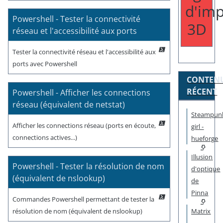
d'imp
Powershell - Tester la connectivité
3D
réseau et l'accessibilité aux ports
Tester la connectivité réseau et l'accessibilité aux
ports avec Powershell
CONTEN
RÉCENT
Powershell - Afficher les connections
réseau (équivalent de netstat)
Steampun
Afficher les connections réseau (ports en écoute,
girl -
connections actives...)
hueforge
Illusion
Powershell - Tester la résolution de nom
d'optique
(équivalent de nslookup)
de
Pinna
Commandes Powershell permettant de tester la
résolution de nom (équivalent de nslookup)
Matrix
-