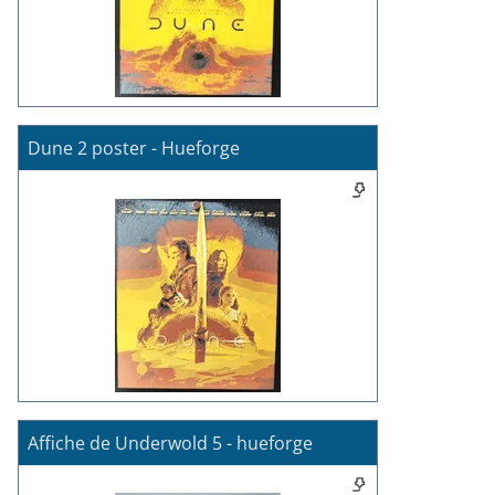
Dune 2 poster - Hueforge
Affiche de Underwold 5 - hueforge