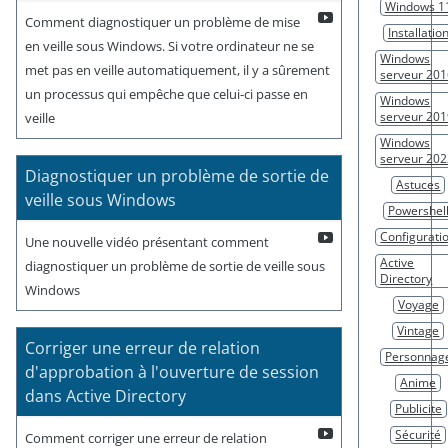
Windows 1
Comment diagnostiquer un problème de mise
Installatio
en veille sous Windows. Si votre ordinateur ne se
Windows
met pas en veille automatiquement, il y a sûrement
serveur 20
un processus qui empêche que celui-ci passe en
Windows
serveur 20
veille
Windows
serveur 20
Diagnostiquer un problème de sortie de
Astuces
veille sous Windows
Powershel
Configurati
Une nouvelle vidéo présentant comment
Active
diagnostiquer un problème de sortie de veille sous
Directory
Windows
Voyage
Vintage
Corriger une erreur de relation
Personnag
d'approbation à l'ouverture de session
Anime
dans Active Directory
Publicite
Sécurité
Comment corriger une erreur de relation