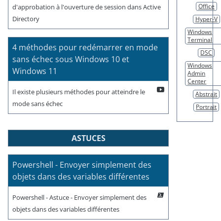
Office
d'approbation à l'ouverture de session dans Active
Directory
Hyper-V
Windows
Terminal
4 méthodes pour redémarrer en mode
DSC
sans échec sous Windows 10 et
Windows
Windows 11
Admin
Center
Il existe plusieurs méthodes pour atteindre le
Abstrait
mode sans échec
Portrait
ASTUCES
Powershell - Envoyer simplement des
objets dans des variables différentes
Powershell - Astuce - Envoyer simplement des
objets dans des variables différentes