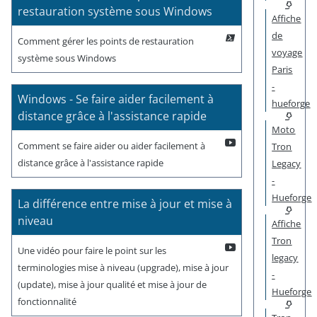
restauration système sous Windows
Affiche
de
Comment gérer les points de restauration
voyage
système sous Windows
Paris
-
Windows - Se faire aider facilement à
hueforge
distance grâce à l'assistance rapide
Moto
Comment se faire aider ou aider facilement à
Tron
distance grâce à l'assistance rapide
Legacy
-
Hueforge
La différence entre mise à jour et mise à
niveau
Affiche
Tron
Une vidéo pour faire le point sur les
legacy
terminologies mise à niveau (upgrade), mise à jour
-
(update), mise à jour qualité et mise à jour de
Hueforge
fonctionnalité