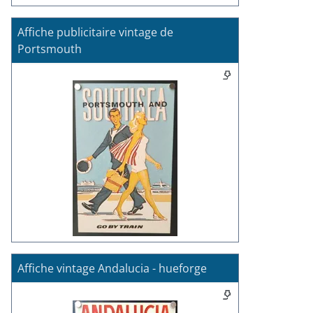
Affiche publicitaire vintage de
Portsmouth
Affiche vintage Andalucia - hueforge