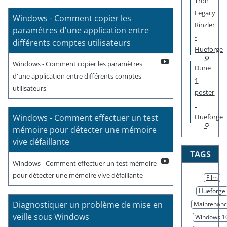
Tron
Legacy
Windows - Comment copier les
Rinzler
paramètres d'une application entre
-
différents comptes utilisateurs
Hueforge
Windows - Comment copier les paramètres
Dune
d'une application entre différents comptes
1
utilisateurs
poster
-
Windows - Comment effectuer un test
Hueforge
mémoire pour détecter une mémoire
vive défaillante
TAGS
Windows - Comment effectuer un test mémoire
pour détecter une mémoire vive défaillante
Film
Hueforge
Diagnostiquer un problème de mise en
Maintenan
veille sous Windows
Windows 1