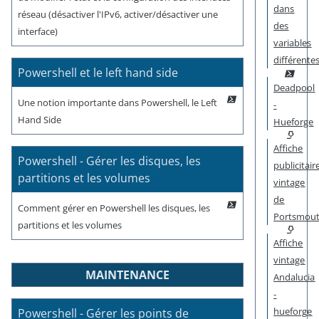
dans
réseau (désactiver l'IPv6, activer/désactiver une
des
interface)
variables
différente
Powershell et le left hand side
Deadpool
Une notion importante dans Powershell, le Left
-
Hand Side
Hueforge
Affiche
Powershell - Gérer les disques, les
publicitair
partitions et les volumes
vintage
de
Comment gérer en Powershell les disques, les
Portsmou
partitions et les volumes
Affiche
vintage
MAINTENANCE
Andalucia
-
hueforge
Powershell - Gérer les points de