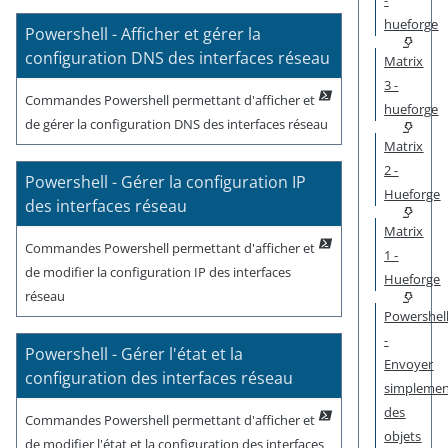
hueforge
Powershell - Afficher et gérer la
configuration DNS des interfaces réseau
Matrix
3 -
Commandes Powershell permettant d'afficher et
hueforge
de gérer la configuration DNS des interfaces réseau
Matrix
2 -
Powershell - Gérer la configuration IP
Hueforge
des interfaces réseau
Matrix
Commandes Powershell permettant d'afficher et
1 -
de modifier la configuration IP des interfaces
Hueforge
réseau
Powershel
-
Powershell - Gérer l'état et la
Envoyer
configuration des interfaces réseau
simpleme
des
Commandes Powershell permettant d'afficher et
objets
de modifier l'état et la configuration des interfaces