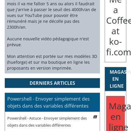
mois il va me falloir 5 ans ou alors il faudrait
que j'arrive à passer le seuil des 4000h/an de
vues sur YouTube pour pouvoir être
rémunéré mais je ne décolle pas des
2300h/an.
Aucune nouvelle vidéo pédagogique n'est
prévue.
Mon attention est portée sur mes modèles 3D
(hueforge) et sur ma boutique en ligne les
proposants en version imprimée.
MAGASI
EN
DERNIERS ARTICLES
LIGNE
Powershell - Envoyer simplement des
Maga
objets dans des variables différentes
en
Powershell - Astuce - Envoyer simplement des
ligne
objets dans des variables différentes